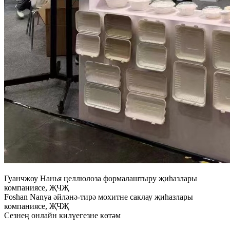
Гуанчжоу Нанья целлюлоза формалаштыру җиһазлары
компаниясе, ҖЧҖ
Foshan Nanya әйләнә-тирә мохитне саклау җиһазлары
компаниясе, ҖЧҖ
Сезнең онлайн килүегезне көтәм