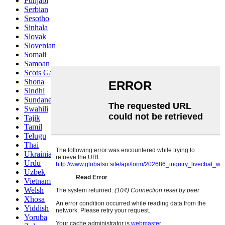
Punjabi
Serbian
Sesotho
Sinhala
Slovak
Slovenian
Somali
Samoan
Scots Gaelic
Shona
Sindhi
Sundanese
Swahili
Tajik
Tamil
Telugu
Thai
Ukrainian
Urdu
Uzbek
Vietnamese
Welsh
Xhosa
Yiddish
Yoruba