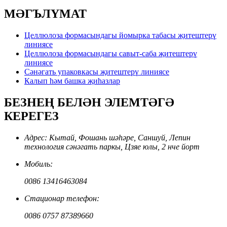
МӘГЪЛҮМАТ
Целлюлоза формасындагы йомырка табасы җитештерү
линиясе
Целлюлоза формасындагы савыт-саба җитештерү
линиясе
Сәнәгать упаковкасы җитештерү линиясе
Калып һәм башка җиһазлар
БЕЗНЕҢ БЕЛӘН ЭЛЕМТӘГӘ
КЕРЕГЕЗ
Адрес: Кытай, Фошань шәһәре, Саншуй, Лепин
технология сәнәгать паркы, Цзяе юлы, 2 нче йорт
Мобиль:
0086 13416463084
Стационар телефон:
0086 0757 87389660