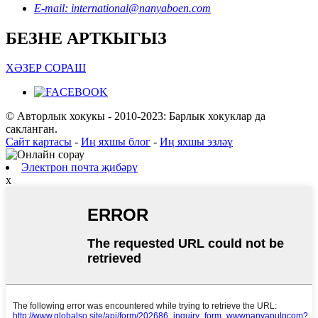
E-mail: international@nanyaboen.com
БЕЗНЕ АРТКЫГЫЗ
ХӘЗЕР СОРАШ
© Авторлык хокукы - 2010-2023: Барлык хокуклар да
сакланган.
Сайт картасы
-
Иң яхшы блог
-
Иң яхшы эзләү
Электрон почта җибәрү
x