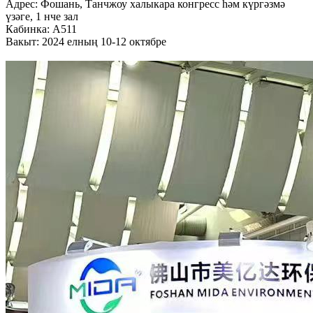
Адрес: Фошань, Танчжоу халыкара конгресс һәм күргәзмә
үзәге, 1 нче зал
Кабинка: A511
Вакыт: 2024 елның 10-12 октябре