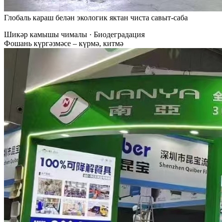
Глобаль караш белән экологик яктан чиста савыт-саба
Шикәр камышы чималы · Биодеградация
Фошань күргәзмәсе – күрмә, китмә