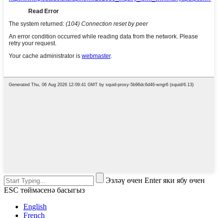
Эзләү өчен Enter яки ябу өчен
ESC төймәсенә басыгыз
English
French