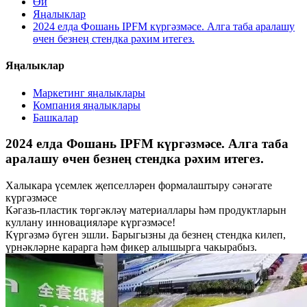
Өй
Яңалыклар
2024 елда Фошань IPFM күргәзмәсе. Алга таба аралашу
өчен безнең стендка рәхим итегез.
Яңалыклар
Маркетинг яңалыклары
Компания яңалыклары
Башкалар
2024 елда Фошань IPFM күргәзмәсе. Алга таба
аралашу өчен безнең стендка рәхим итегез.
Халыкара үсемлек җепселләрен формалаштыру сәнәгате
күргәзмәсе
Кәгазь-пластик төргәкләү материаллары һәм продуктларын
куллану инновацияләре күргәзмәсе!
Күргәзмә бүген эшли. Барыгызны да безнең стендка килеп,
үрнәкләрне карарга һәм фикер алышырга чакырабыз.