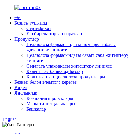
Өй
Безнең турында
Сертификат
Еш бирелә торган сораулар
Продуктлар
Целлюлоза формасындагы йомырка табасы
җитештерү линиясе
Целлюлоза формасындагы савыт-саба җитештерү
линиясе
Сәнәгать упаковкасы җитештерү линиясе
Калып һәм башка җиһазлар
Калыпланган целлюлоза продуктлары
Безнең белән элемтәгә керегез
Видео
Яңалыклар
Компания яңалыклары
Маркетинг яңалыклары
Башкалар
English